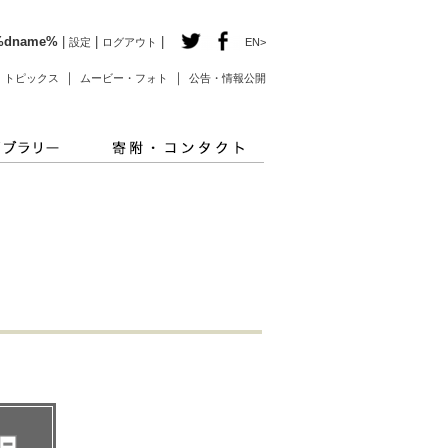
%dname%
|
|
|
設定
ログアウト
EN>
｜
｜
｜
トピックス
ムービー・フォト
公告・情報公開